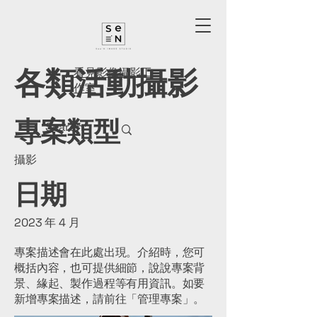
各類活動攝影
看見影像攝影工
作室
專案類型
攝影
日期
2023 年 4 月
專案描述會在此處出現。介紹時，您可
概括內容，也可提供細節，說說專案背
景、緣起、製作過程等有用資訊。如要
新增專案描述，請前往「管理專案」。