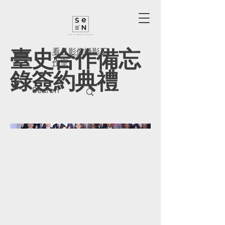
臺史合作備忘
看見影像攝影工
作室
錄簽約典禮