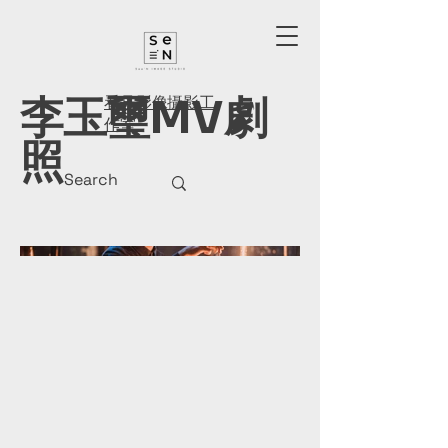
李玉璽MV劇
看見影像攝影工
作室
照